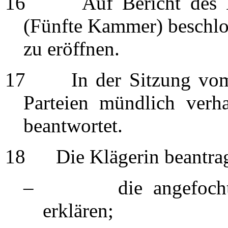
16
Auf Bericht des Beric
(Fünfte Kammer) beschlo
zu eröffnen.
17
In der Sitzung vom 
Parteien mündlich verh
beantwortet.
18
Die Klägerin beantrag
– die angefochtene 
erklären;